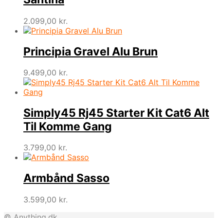
2.099,00
kr.
Principia Gravel Alu Brun
9.499,00
kr.
Simply45 Rj45 Starter Kit Cat6 Alt
Til Komme Gang
3.799,00
kr.
Armbånd Sasso
3.599,00
kr.
© Anything.dk