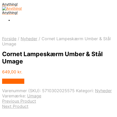
Anything!
Anything!
Forside
/
Nyheder
/
Cornet Lampeskærm Umber & Stål
Umage
Cornet Lampeskærm Umber & Stål
Umage
649,00
kr.
Bedste Pris
Varenummer (SKU):
5710302025575
Kategori:
Nyheder
Varemærke:
Umage
Previous Product
Next Product