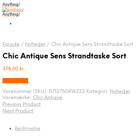
Anything!
Anything!
Forside
/
Nyheder
/
Chic Antique Sens Strandtaske Sort
Chic Antique Sens Strandtaske Sort
378,00
kr.
Bedste Pris
Varenummer (SKU):
5712750414222
Kategori:
Nyheder
Varemærke:
Chic Antique
Previous Product
Next Product
Beskrivelse