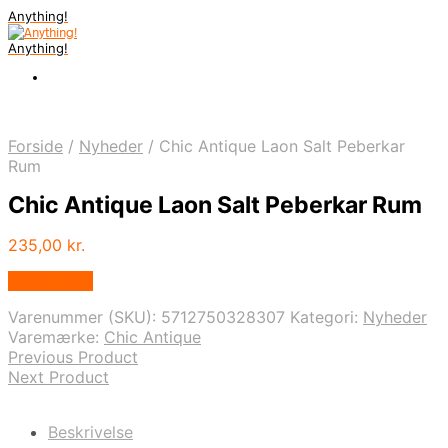
Anything!
Anything!
Forside
/
Nyheder
/
Chic Antique Laon Salt Peberkar
Rum
Chic Antique Laon Salt Peberkar Rum
235,00
kr.
Bedste Pris
Varenummer (SKU):
5712750328307
Kategori:
Nyheder
Varemærke:
Chic Antique
Previous Product
Next Product
Beskrivelse