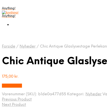
Anything!
Anything!
Forside
/
Nyheder
/
Chic Antique Glaslysestage Perlekan
Chic Antique Glaslys
175,00
kr.
Bedste Pris
Varenummer (SKU):
b1de0a477d55
Kategori:
Nyheder
V
Previous Product
Next Product