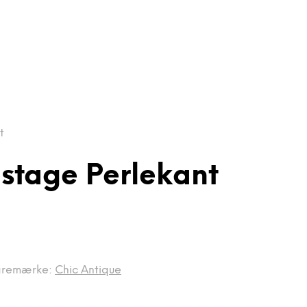
t
estage Perlekant
aremærke:
Chic Antique