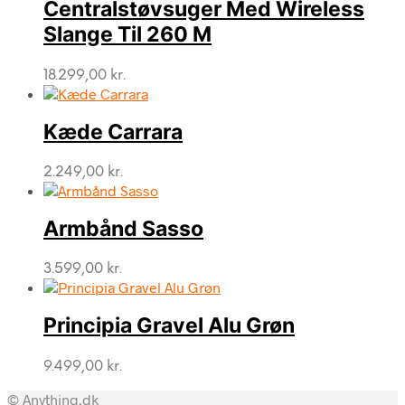
Centralstøvsuger Med Wireless
Slange Til 260 M
18.299,00
kr.
Kæde Carrara
2.249,00
kr.
Armbånd Sasso
3.599,00
kr.
Principia Gravel Alu Grøn
9.499,00
kr.
© Anything.dk