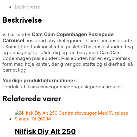
Beskrivelse
Beskrivelse
Vi har fundet
Cam Cam Copenhagen Puslepude
Carousel
hos dearbaby i kategorien
. Cam Cam puslepude
– Komfort og funktionalitet til pusletidGør puslestunden tryg
og behagelig for både dig og din baby med Cam Cam
Copenhagen puslepuden. Puslepuden har en ergonomisk
form med høje kanter, der giver god støtte og sikkerhed, så
barnet ligg
Yderlige produktinformationer:
Produkt id: cam-cam-copenhagen-puslepude-carousel
Relaterede varer
Nilfisk Diy Alt 250