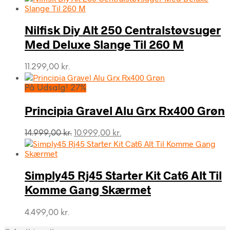
Nilfisk Diy Alt 250 Centralstøvsuger
Med Deluxe Slange Til 260 M
11.299,00
kr.
På Udsalg! 27%
Principia Gravel Alu Grx Rx400 Grøn
Den
Den
14.999,00
kr.
10.999,00
kr.
oprindelige
aktuelle
pris
pris
var:
er:
Simply45 Rj45 Starter Kit Cat6 Alt Til
14.999,00 kr..
10.999,00 kr..
Komme Gang Skærmet
4.499,00
kr.