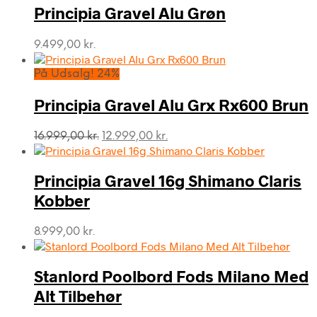
Principia Gravel Alu Grøn
9.499,00
kr.
På Udsalg! 24%
Principia Gravel Alu Grx Rx600 Brun
Den
Den
16.999,00
kr.
12.999,00
kr.
oprindelige
aktuelle
pris
pris
var:
er:
Principia Gravel 16g Shimano Claris
16.999,00 kr..
12.999,00 kr..
Kobber
8.999,00
kr.
Stanlord Poolbord Fods Milano Med
Alt Tilbehør