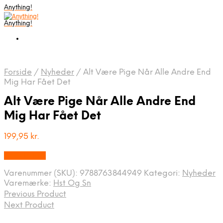
Anything!
Anything!
Forside
/
Nyheder
/
Alt Være Pige Når Alle Andre End
Mig Har Fået Det
Alt Være Pige Når Alle Andre End
Mig Har Fået Det
199,95
kr.
Bedste Pris
Varenummer (SKU):
9788763844949
Kategori:
Nyheder
Varemærke:
Hst Og Sn
Previous Product
Next Product