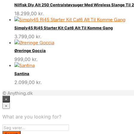
Nilfisk Diy Alt 250 Centralstøvsuger Med Wireless Slange Til
18.299,00
kr.
Simply45 Rj45 Starter Kit Cat6 Alt Til Komme Gang
3.799,00
kr.
Øreringe Goccia
999,00
kr.
Santina
2.099,00
kr.
© Anything.dk
×
×
What are you looking for?