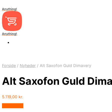
Anything!
Anything!
Forside
/
Nyheder
/
Alt Saxofon Guld Dimavery
Alt Saxofon Guld Dim
5.119,00
kr.
Bedste Pris