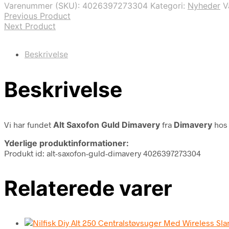
Varenummer (SKU):
4026397273304
Kategori:
Nyheder
V
Previous Product
Next Product
Beskrivelse
Beskrivelse
Vi har fundet
Alt Saxofon Guld Dimavery
fra
Dimavery
hos 
Yderlige produktinformationer:
Produkt id: alt-saxofon-guld-dimavery 4026397273304
Relaterede varer