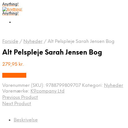
Anything!
Anything!
Forside
/
Nyheder
/
Alt Pelspleje Sarah Jensen Bog
Alt Pelspleje Sarah Jensen Bog
279,95
kr.
Bedste Pris
Varenummer (SKU):
9788799809707
Kategori:
Nyheder
Varemærke:
K9company Ltd
Previous Product
Next Product
Beskrivelse