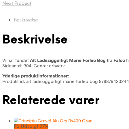
Next Product
Beskrivelse
Beskrivelse
Vi har fundet
Alt Ladesiggørligt Marie Forleo Bog
fra
Falco
h
Sideantal: 304. Genre: erhverv
Yderlige produktinformationer:
Produkt id: alt-ladesiggørligt-marie-forleo-bog 97887942324
Relaterede varer
På Udsalg! 27%