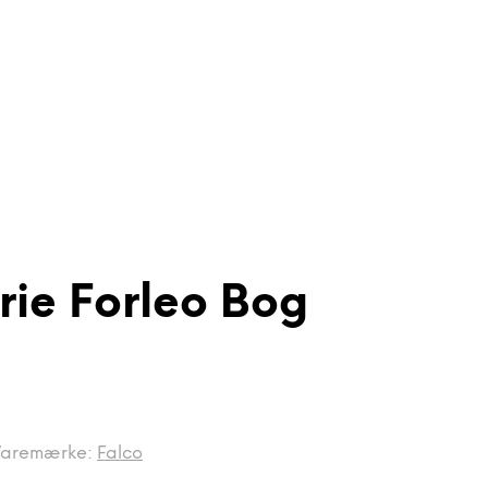
rie Forleo Bog
aremærke:
Falco