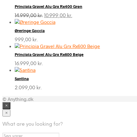
Principia Gravel Alu Grx Rx400 Grøn
Den
Den
14.999,00
kr.
10.999,00
kr.
oprindelige
aktuelle
pris
pris
Øreringe Goccia
var:
er:
14.999,00 kr..
10.999,00 kr..
999,00
kr.
Principia Gravel Alu Grx Rx600 Beige
16.999,00
kr.
Santina
2.099,00
kr.
© Anything.dk
×
×
What are you looking for?