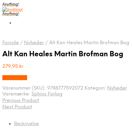
Anything!
Anything!
Forside
/
Nyheder
/
Alt Kan Heales Martin Brofman Bog
Alt Kan Heales Martin Brofman Bog
279,95
kr.
Bedste Pris
Varenummer (SKU):
9788777592072
Kategori:
Nyheder
Varemærke:
Sphinx Forlag
Previous Product
Next Product
Beskrivelse