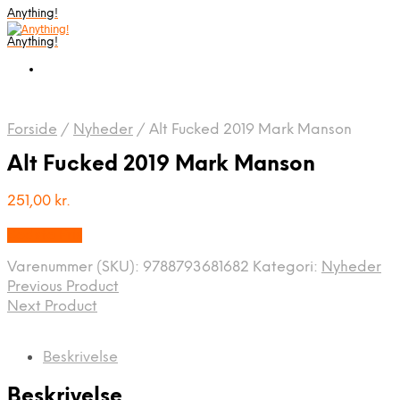
Anything!
Anything!
Forside
/
Nyheder
/
Alt Fucked 2019 Mark Manson
Alt Fucked 2019 Mark Manson
251,00
kr.
Bedste Pris
Varenummer (SKU):
9788793681682
Kategori:
Nyheder
Previous Product
Next Product
Beskrivelse
Beskrivelse