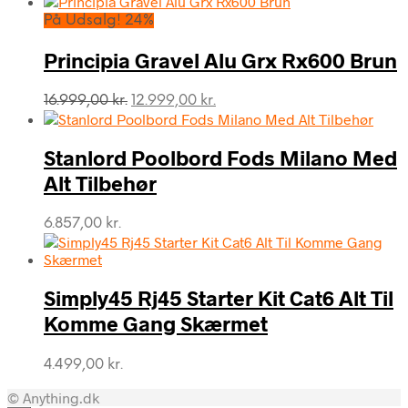
På Udsalg! 24%
Principia Gravel Alu Grx Rx600 Brun
Den
Den
16.999,00
kr.
12.999,00
kr.
oprindelige
aktuelle
pris
pris
var:
er:
Stanlord Poolbord Fods Milano Med
16.999,00 kr..
12.999,00 kr..
Alt Tilbehør
6.857,00
kr.
Simply45 Rj45 Starter Kit Cat6 Alt Til
Komme Gang Skærmet
4.499,00
kr.
© Anything.dk