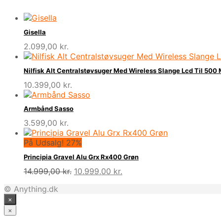
Gisella
2.099,00
kr.
Nilfisk Alt Centralstøvsuger Med Wireless Slange Lcd Til 500
10.399,00
kr.
Armbånd Sasso
3.599,00
kr.
På Udsalg! 27%
Principia Gravel Alu Grx Rx400 Grøn
Den
Den
14.999,00
kr.
10.999,00
kr.
oprindelige
aktuelle
© Anything.dk
pris
pris
×
var:
er:
14.999,00 kr..
10.999,00 kr..
×