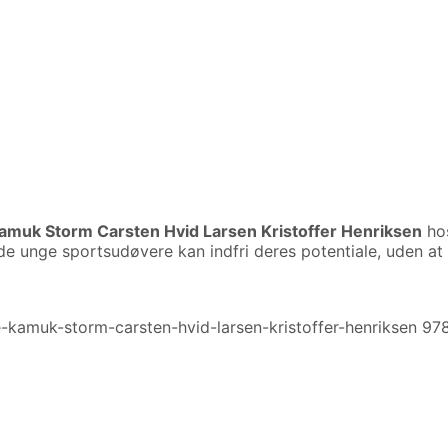
 Kamuk Storm Carsten Hvid Larsen Kristoffer Henriksen
hos
ulde unge sportsudøvere kan indfri deres potentiale, uden a
ise-kamuk-storm-carsten-hvid-larsen-kristoffer-henriksen 