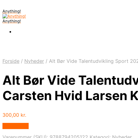
Anything!
Anything!
Forside
/
Nyheder
/
Alt Bør Vide Talentudvikling Sport 20
Alt Bør Vide Talentud
Carsten Hvid Larsen K
300,00
kr.
Bedste Pris
Varenummer (SKU):
9788794205122
Kategori:
Nyheder