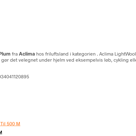
 Plum
fra
Aclima
hos friluftsland i kategorien
. Aclima LightWool
 det velegnet under hjelm ved eksempelvis løb, cykling eller s
7034041120895
 M