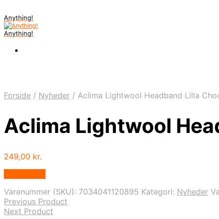
Anything!
Anything!
Forside
/
Nyheder
/
Aclima Lightwool Headband Lilla Cho
Aclima Lightwool Hea
249,00
kr.
Bedste Pris
Varenummer (SKU):
7034041120895
Kategori:
Nyheder
V
Previous Product
Next Product