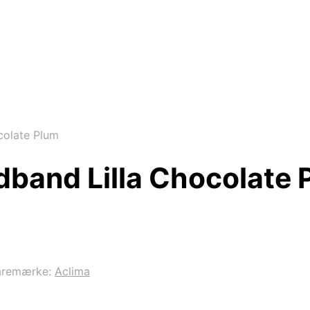
colate Plum
dband Lilla Chocolate 
aremærke:
Aclima