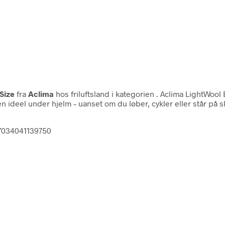
Size
fra
Aclima
hos friluftsland i kategorien
. Aclima LightWool B
deel under hjelm – uanset om du løber, cykler eller står på s
 7034041139750