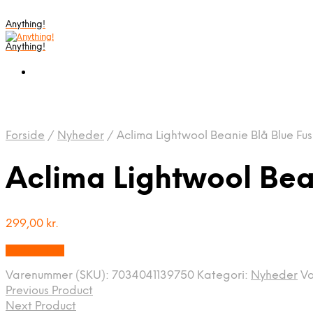
Anything!
Anything!
Forside
/
Nyheder
/
Aclima Lightwool Beanie Blå Blue Fus
Aclima Lightwool Bea
299,00
kr.
Bedste Pris
Varenummer (SKU):
7034041139750
Kategori:
Nyheder
V
Previous Product
Next Product