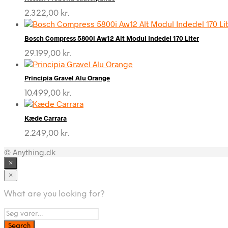
2.322,00
kr.
Bosch Compress 5800i Aw12 Alt Modul Indedel 170 Liter
29.199,00
kr.
Principia Gravel Alu Orange
10.499,00
kr.
Kæde Carrara
2.249,00
kr.
© Anything.dk
×
×
What are you looking for?