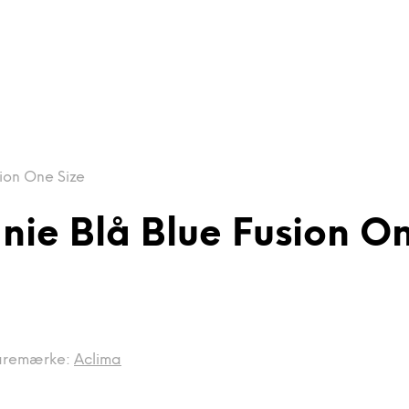
ion One Size
nie Blå Blue Fusion On
aremærke:
Aclima